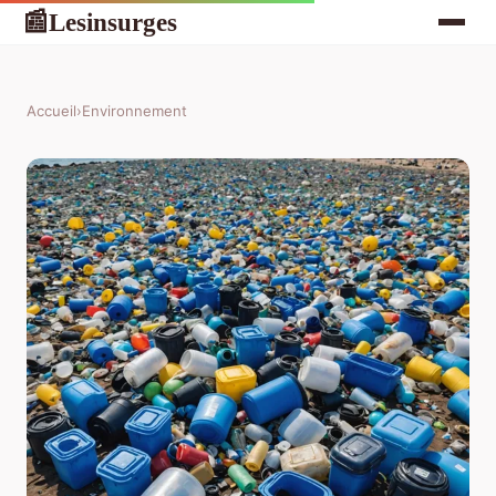
Lesinsurges
📰
Accueil
›
Environnement