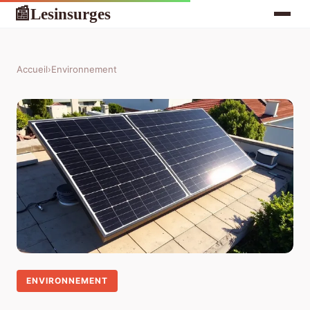
Lesinsurges
📰
Accueil
›
Environnement
ENVIRONNEMENT