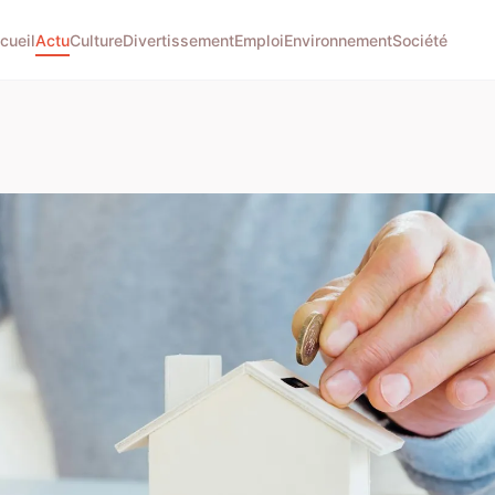
cueil
Actu
Culture
Divertissement
Emploi
Environnement
Société