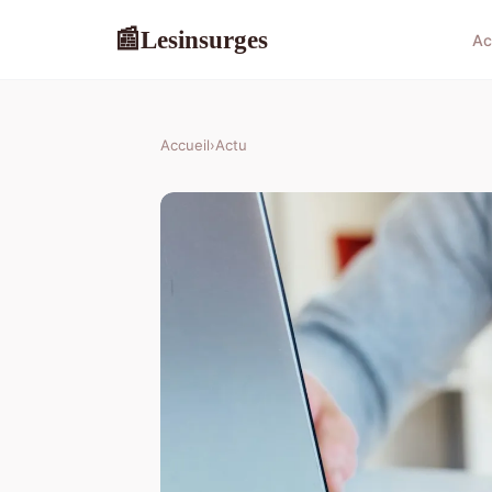
Lesinsurges
📰
Ac
Accueil
›
Actu