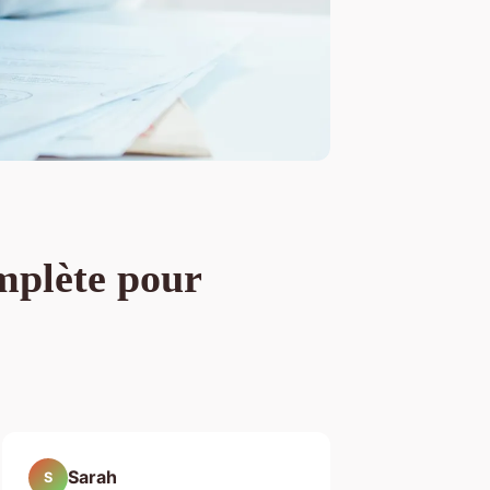
omplète pour
Sarah
S