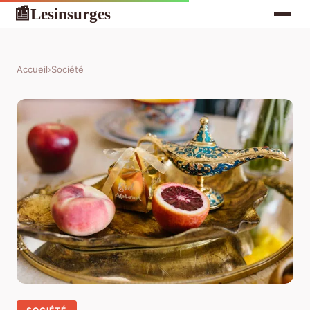
Lesinsurges
📰
Accueil
›
Société