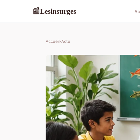
Lesinsurges
📰
Ac
Accueil
›
Actu