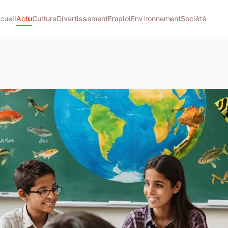
cueil
Actu
Culture
Divertissement
Emploi
Environnement
Société